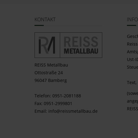
KONTAKT
INF
Gesc
Reiss
Amts
Ust-
REISS Metallbau
Steue
Ottostraße 24
96047 Bamberg
Text,
(sowe
Telefon: 0951-2081188
ange
Fax: 0951-2999801
REIS
Email:
info@reissmetallbau.de