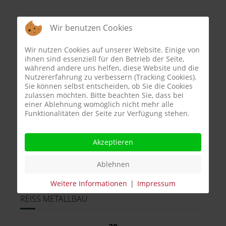
Wir benutzen Cookies
INFORMATIONEN
Wir nutzen Cookies auf unserer Website. Einige von
ihnen sind essenziell für den Betrieb der Seite,
Geschäftsführung: Michael Reiss
während andere uns helfen, diese Website und die
Amtsgericht Bamberg HRB 7097
Nutzererfahrung zu verbessern (Tracking Cookies).
Sie können selbst entscheiden, ob Sie die Cookies
Ust-ID: DE278334067
zulassen möchten. Bitte beachten Sie, dass bei
Steuer-Nr.: 207 136 20239
einer Ablehnung womöglich nicht mehr alle
Funktionalitäten der Seite zur Verfügung stehen.
Text, Fotos & Grafiken:
Akzeptieren
(soweit keine anderen Quellen angegeben):
REISS Metallbau
Ablehnen
Weitere Informationen
|
Impressum
REISS METALLBAU